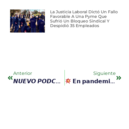
La Justicia Laboral Dictó Un Fallo
Favorable A Una Pyme Que
Sufrió Un Bloqueo Sindical Y
Despidió 35 Empleados
Anterior
Siguiente
𝙉𝙐𝙀𝙑𝙊 𝙋𝙊𝘿𝘾𝘼𝙎𝙏 𝙐𝙉𝙀𝙋𝙋: #𝟭𝟱 – 𝗟𝗼 𝗺𝗲𝗷𝗼𝗿 𝗱𝗲 𝗘𝗡𝗘𝗥𝗢 𝗲𝗻…
𝗘𝗻 𝗽𝗮𝗻𝗱𝗲𝗺𝗶𝗮 𝗻𝗼 𝗱𝗲𝘀𝗽𝗶𝗱𝗶𝗼́ 𝗮 𝗻𝗮𝗱𝗶𝗲. 𝗜𝗴𝘂𝗮𝗹 𝗹𝗼 𝗯𝗹𝗼𝗾𝘂𝗲𝗮𝗿𝗼𝗻.…