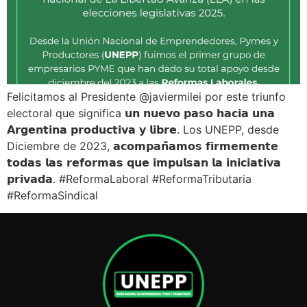
Felicitamos al Presidente @javiermilei por este triunfo
electoral que significa 𝘂𝗻 𝗻𝘂𝗲𝘃𝗼 𝗽𝗮𝘀𝗼 𝗵𝗮𝗰𝗶𝗮 𝘂𝗻𝗮
𝗔𝗿𝗴𝗲𝗻𝘁𝗶𝗻𝗮 𝗽𝗿𝗼𝗱𝘂𝗰𝘁𝗶𝘃𝗮 𝘆 𝗹𝗶𝗯𝗿𝗲. Los UNEPP, desde
Diciembre de 2023, 𝗮𝗰𝗼𝗺𝗽𝗮𝗻̃𝗮𝗺𝗼𝘀 𝗳𝗶𝗿𝗺𝗲𝗺𝗲𝗻𝘁𝗲
𝘁𝗼𝗱𝗮𝘀 𝗹𝗮𝘀 𝗿𝗲𝗳𝗼𝗿𝗺𝗮𝘀 𝗾𝘂𝗲 𝗶𝗺𝗽𝘂𝗹𝘀𝗮𝗻 𝗹𝗮 𝗶𝗻𝗶𝗰𝗶𝗮𝘁𝗶𝘃𝗮
𝗽𝗿𝗶𝘃𝗮𝗱𝗮. #ReformaLaboral #ReformaTributaria
#ReformaSindical