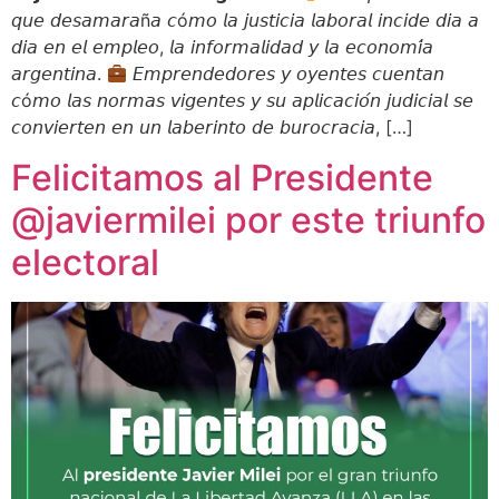
𝘲𝘶𝘦 𝘥𝘦𝘴𝘢𝘮𝘢𝘳𝘢ñ𝘢 𝘤ó𝘮𝘰 𝘭𝘢 𝘫𝘶𝘴𝘵𝘪𝘤𝘪𝘢 𝘭𝘢𝘣𝘰𝘳𝘢𝘭 𝘪𝘯𝘤𝘪𝘥𝘦 𝘥𝘪𝘢 𝘢
𝘥𝘪𝘢 𝘦𝘯 𝘦𝘭 𝘦𝘮𝘱𝘭𝘦𝘰, 𝘭𝘢 𝘪𝘯𝘧𝘰𝘳𝘮𝘢𝘭𝘪𝘥𝘢𝘥 𝘺 𝘭𝘢 𝘦𝘤𝘰𝘯𝘰𝘮𝘪́𝘢
𝘢𝘳𝘨𝘦𝘯𝘵𝘪𝘯𝘢.
𝘌𝘮𝘱𝘳𝘦𝘯𝘥𝘦𝘥𝘰𝘳𝘦𝘴 𝘺 𝘰𝘺𝘦𝘯𝘵𝘦𝘴 𝘤𝘶𝘦𝘯𝘵𝘢𝘯
𝘤ó𝘮𝘰 𝘭𝘢𝘴 𝘯𝘰𝘳𝘮𝘢𝘴 𝘷𝘪𝘨𝘦𝘯𝘵𝘦𝘴 𝘺 𝘴𝘶 𝘢𝘱𝘭𝘪𝘤𝘢𝘤𝘪𝘰́𝘯 𝘫𝘶𝘥𝘪𝘤𝘪𝘢𝘭 𝘴𝘦
𝘤𝘰𝘯𝘷𝘪𝘦𝘳𝘵𝘦𝘯 𝘦𝘯 𝘶𝘯 𝘭𝘢𝘣𝘦𝘳𝘪𝘯𝘵𝘰 𝘥𝘦 𝘣𝘶𝘳𝘰𝘤𝘳𝘢𝘤𝘪𝘢, […]
Felicitamos al Presidente
@javiermilei por este triunfo
electoral