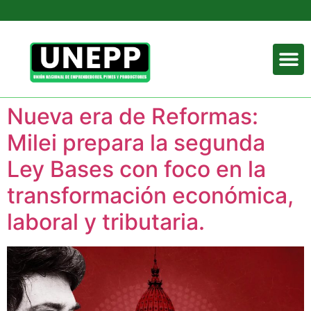
Nueva era de Reformas:
Milei prepara la segunda
Ley Bases con foco en la
transformación económica,
laboral y tributaria.