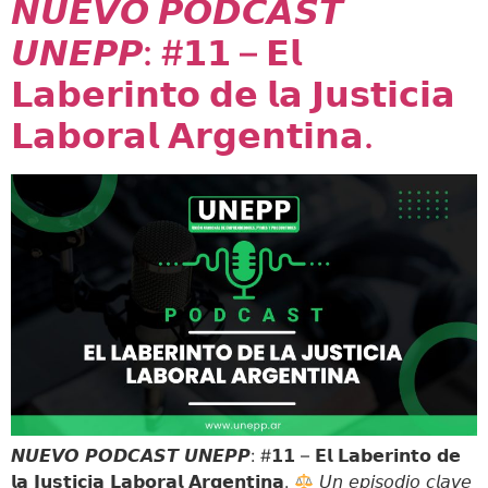
𝙉𝙐𝙀𝙑𝙊 𝙋𝙊𝘿𝘾𝘼𝙎𝙏
𝙐𝙉𝙀𝙋𝙋: #𝟭𝟭 – 𝗘𝗹
𝗟𝗮𝗯𝗲𝗿𝗶𝗻𝘁𝗼 𝗱𝗲 𝗹𝗮 𝗝𝘂𝘀𝘁𝗶𝗰𝗶𝗮
𝗟𝗮𝗯𝗼𝗿𝗮𝗹 𝗔𝗿𝗴𝗲𝗻𝘁𝗶𝗻𝗮.
𝙉𝙐𝙀𝙑𝙊 𝙋𝙊𝘿𝘾𝘼𝙎𝙏 𝙐𝙉𝙀𝙋𝙋: #𝟭𝟭 – 𝗘𝗹 𝗟𝗮𝗯𝗲𝗿𝗶𝗻𝘁𝗼 𝗱𝗲
𝗹𝗮 𝗝𝘂𝘀𝘁𝗶𝗰𝗶𝗮 𝗟𝗮𝗯𝗼𝗿𝗮𝗹 𝗔𝗿𝗴𝗲𝗻𝘁𝗶𝗻𝗮.
𝘜𝘯 𝘦𝘱𝘪𝘴𝘰𝘥𝘪𝘰 𝘤𝘭𝘢𝘷𝘦