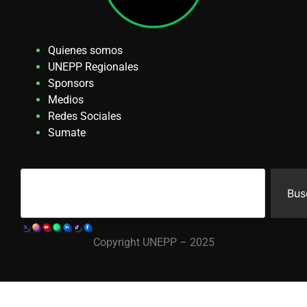
Quienes somos
UNEPP Regionales
Sponsors
Medios
Redes Sociales
Sumate
Bus
Copyright UNEPP – 2025