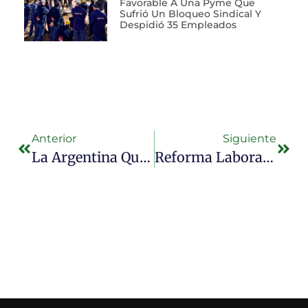
Favorable A Una Pyme Que
Sufrió Un Bloqueo Sindical Y
Despidió 35 Empleados
Anterior
Siguiente
La Argentina Que Ayudó A Más De 50.000 Emprendedores De La Región Llegó A La Feria Del Libro
Reforma Laboral 2.0: ¿Seguir Reformando O Cerrar?, El Debate Que Planteó UNEPP En La UCEMA