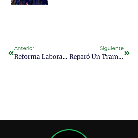
Anterior
Siguiente
Reforma Laboral: Otro Fallo Anuló La Última Cautelar Que Dictó Un Juez Del Trabajo Para Frenar La Ley
Reparó Un Tramo De La Colectora Para Mejorar El Ingreso A Su Hotel Y Ahora Lo Intima Vialidad Nacional: Le Piden Que Rompa Lo Que Arregló