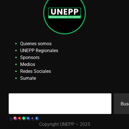
Quienes somos
UNEPP Regionales
Sponsors
Medios
Redes Sociales
Sumate
Bus
Copyright UNEPP – 2025