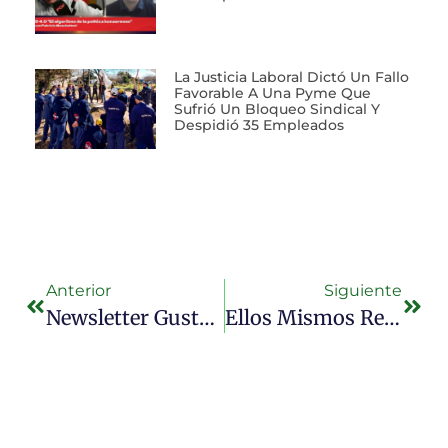
La Justicia Laboral Dictó Un Fallo
Favorable A Una Pyme Que
Sufrió Un Bloqueo Sindical Y
Despidió 35 Empleados
Anterior
Siguiente
Newsletter Gustavo «Lacha» Lazzari – 02 De Octubre De 2025
Ellos Mismos Reconocen Que Son Un 𝗶𝗺𝗽𝘂𝗲𝘀𝘁𝗼𝘀 𝗮𝗹𝘁𝗮𝗺𝗲𝗻𝘁𝗲 𝗿𝗲𝗴𝗿𝗲𝘀𝗶𝘃𝗼𝘀. 𝘚𝘦 𝘥𝘪𝘤𝘦𝘯 𝘺 𝘴𝘦 𝘥𝘦𝘴𝘥𝘪𝘤𝘦𝘯.