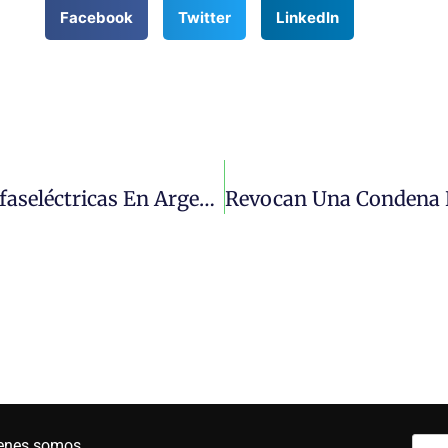
Facebook
Twitter
LinkedIn
Informe Sobre La Brecha En Las Tarifaseléctricas En Argentina: El Caso De Laprovincia De Neuquén
enes somos