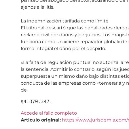
planteo del abogado del actor, acusándolo de h
ajenos a la litis.
La indemnización tarifada como límite
El tribunal descartó que las penalidades der
reclamo civil por daños y perjuicios. Los magist
funciona como un «cierre reparador global» de 
forma integral el daño por el despido.
«La falta de regulación puntual no autoriza la r
la sentencia. Admitir lo contrario, según los ju
superpuesta un mismo daño bajo distintas etique
conducta de las empresas como «temeraria y m
de
Accede al fallo completo
Articulo original:
https://www.jurisdemia.com/