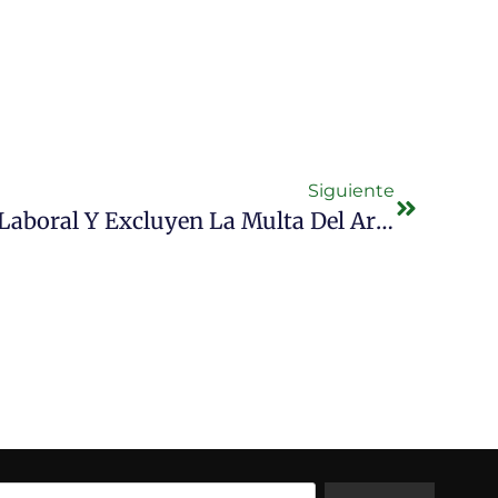
Siguiente
Revocan Una Condena Laboral Y Excluyen La Multa Del Art. 2 De La Ley 25.323 Tras Su Derogación.