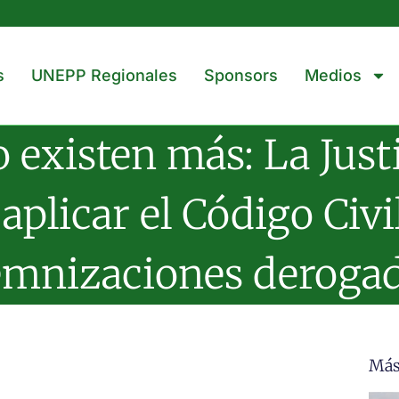
s
UNEPP Regionales
Sponsors
Medios
 existen más: La Justi
plicar el Código Civi
emnizaciones deroga
Más