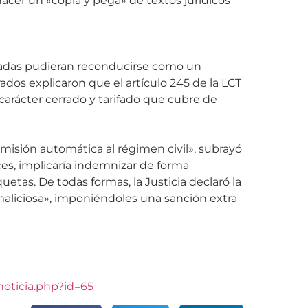
acer un «copia y pega» de textos jurídicos
ogadas pudieran reconducirse como un
rados explicaron que el artículo 245 de la LCT
carácter cerrado y tarifado que cubre de
emisión automática al régimen civil», subrayó
eces, implicaría indemnizar de forma
tas. De todas formas, la Justicia declaró la
aliciosa», imponiéndoles una sanción extra
noticia.php?id=65