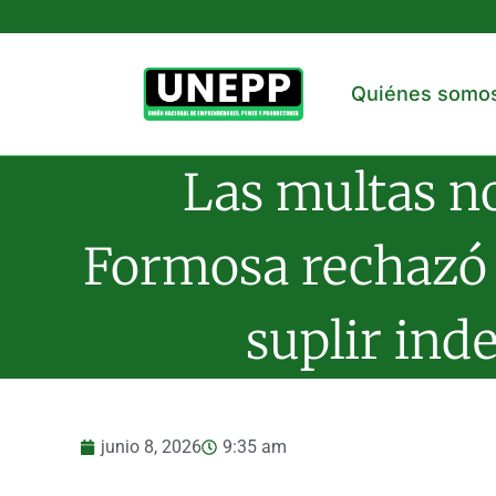
Quiénes somo
Las multas no
Formosa rechazó a
suplir ind
junio 8, 2026
9:35 am