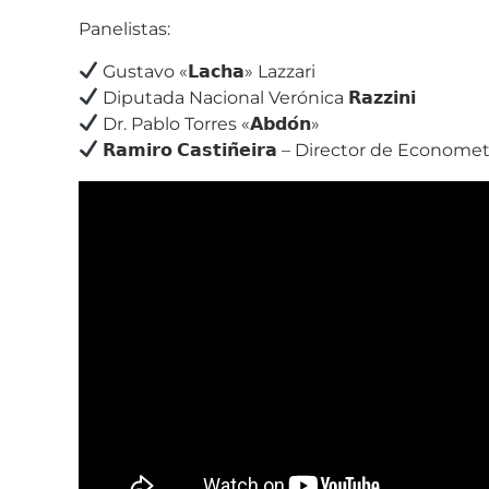
Panelistas:
Gustavo «𝗟𝗮𝗰𝗵𝗮» Lazzari
Diputada Nacional Verónica 𝗥𝗮𝘇𝘇𝗶𝗻𝗶
Dr. Pablo Torres «𝗔𝗯𝗱𝗼́𝗻»
𝗥𝗮𝗺𝗶𝗿𝗼 𝗖𝗮𝘀𝘁𝗶𝗻̃𝗲𝗶𝗿𝗮 – Director de Econome