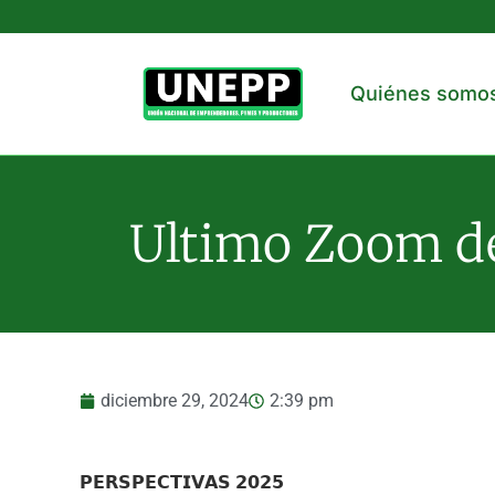
Quiénes somo
Ultimo Zoom de
diciembre 29, 2024
2:39 pm
𝗣𝗘𝗥𝗦𝗣𝗘𝗖𝗧𝗜𝗩𝗔𝗦 𝟮𝟬𝟮𝟱