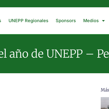
s
UNEPP Regionales
Sponsors
Medios
l año de UNEPP – Pe
Más