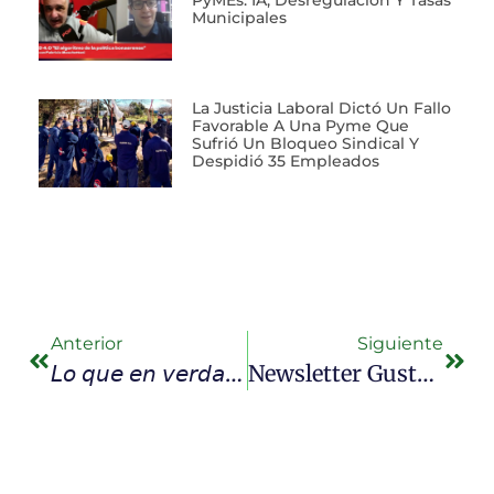
Municipales
La Justicia Laboral Dictó Un Fallo
Favorable A Una Pyme Que
Sufrió Un Bloqueo Sindical Y
Despidió 35 Empleados
Anterior
Siguiente
𝘓𝘰 𝘲𝘶𝘦 𝘦𝘯 𝘷𝘦𝘳𝘥𝘢𝘥 𝘯𝘰𝘴 𝘩𝘢𝘤𝘦 𝘧𝘢𝘭𝘵𝘢 𝘦𝘴 𝘶𝘯𝘢 𝘳𝘦𝘧𝘰𝘳𝘮𝘢 𝘭𝘢𝘣𝘰𝘳𝘢𝘭.” Lo Dijo Con 𝘁𝗼𝘁𝗮𝗹 𝗰𝗹𝗮𝗿𝗶𝗱𝗮𝗱 @lilialemoine En @carajostream
Newsletter Gustavo «Lacha» Lazzari – 02 De Octubre De 2025