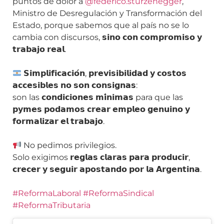
puntos de dolor a
@federico.sturzenegger
,
Ministro de Desregulación y Transformación del
Estado, porque sabemos que al país no se lo
cambia con discursos, 𝘀𝗶𝗻𝗼 𝗰𝗼𝗻 𝗰𝗼𝗺𝗽𝗿𝗼𝗺𝗶𝘀𝗼 𝘆
𝘁𝗿𝗮𝗯𝗮𝗷𝗼 𝗿𝗲𝗮𝗹.
𝗦𝗶𝗺𝗽𝗹𝗶𝗳𝗶𝗰𝗮𝗰𝗶𝗼́𝗻, 𝗽𝗿𝗲𝘃𝗶𝘀𝗶𝗯𝗶𝗹𝗶𝗱𝗮𝗱 𝘆 𝗰𝗼𝘀𝘁𝗼𝘀
𝗮𝗰𝗰𝗲𝘀𝗶𝗯𝗹𝗲𝘀 𝗻𝗼 𝘀𝗼𝗻 𝗰𝗼𝗻𝘀𝗶𝗴𝗻𝗮𝘀:
son las 𝗰𝗼𝗻𝗱𝗶𝗰𝗶𝗼𝗻𝗲𝘀 𝗺𝗶́𝗻𝗶𝗺𝗮𝘀 para que las
𝗽𝘆𝗺𝗲𝘀 𝗽𝗼𝗱𝗮𝗺𝗼𝘀 𝗰𝗿𝗲𝗮𝗿 𝗲𝗺𝗽𝗹𝗲𝗼 𝗴𝗲𝗻𝘂𝗶𝗻𝗼 𝘆
𝗳𝗼𝗿𝗺𝗮𝗹𝗶𝘇𝗮𝗿 𝗲𝗹 𝘁𝗿𝗮𝗯𝗮𝗷𝗼.
No pedimos privilegios.
Solo exigimos 𝗿𝗲𝗴𝗹𝗮𝘀 𝗰𝗹𝗮𝗿𝗮𝘀 𝗽𝗮𝗿𝗮 𝗽𝗿𝗼𝗱𝘂𝗰𝗶𝗿,
𝗰𝗿𝗲𝗰𝗲𝗿 𝘆 𝘀𝗲𝗴𝘂𝗶𝗿 𝗮𝗽𝗼𝘀𝘁𝗮𝗻𝗱𝗼 𝗽𝗼𝗿 𝗹𝗮 𝗔𝗿𝗴𝗲𝗻𝘁𝗶𝗻𝗮.
#ReformaLaboral
#ReformaSindical
#ReformaTributaria