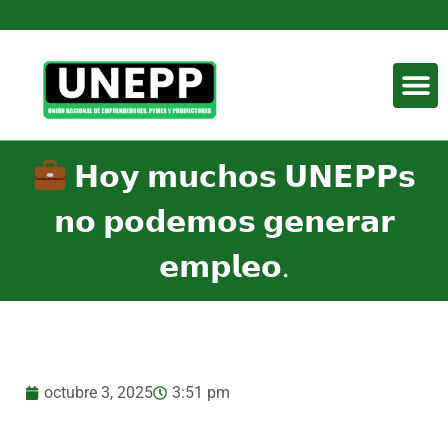
𝗛𝗼𝘆 𝗺𝘂𝗰𝗵𝗼𝘀 𝗨𝗡𝗘𝗣𝗣𝘀
𝗻𝗼 𝗽𝗼𝗱𝗲𝗺𝗼𝘀 𝗴𝗲𝗻𝗲𝗿𝗮𝗿
𝗲𝗺𝗽𝗹𝗲𝗼.
octubre 3, 2025
3:51 pm