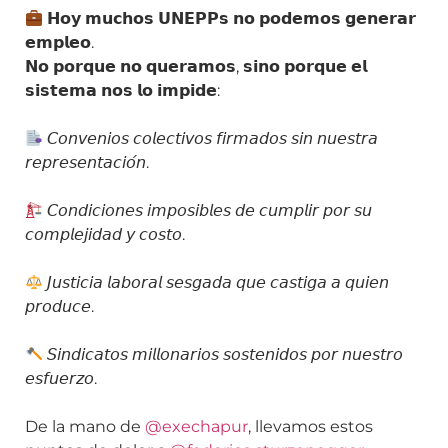
𝗛𝗼𝘆 𝗺𝘂𝗰𝗵𝗼𝘀 𝗨𝗡𝗘𝗣𝗣𝘀 𝗻𝗼 𝗽𝗼𝗱𝗲𝗺𝗼𝘀 𝗴𝗲𝗻𝗲𝗿𝗮𝗿
𝗲𝗺𝗽𝗹𝗲𝗼.
𝗡𝗼 𝗽𝗼𝗿𝗾𝘂𝗲 𝗻𝗼 𝗾𝘂𝗲𝗿𝗮𝗺𝗼𝘀, 𝘀𝗶𝗻𝗼 𝗽𝗼𝗿𝗾𝘂𝗲 𝗲𝗹
𝘀𝗶𝘀𝘁𝗲𝗺𝗮 𝗻𝗼𝘀 𝗹𝗼 𝗶𝗺𝗽𝗶𝗱𝗲:
𝘊𝘰𝘯𝘷𝘦𝘯𝘪𝘰𝘴 𝘤𝘰𝘭𝘦𝘤𝘵𝘪𝘷𝘰𝘴 𝘧𝘪𝘳𝘮𝘢𝘥𝘰𝘴 𝘴𝘪𝘯 𝘯𝘶𝘦𝘴𝘵𝘳𝘢
𝘳𝘦𝘱𝘳𝘦𝘴𝘦𝘯𝘵𝘢𝘤𝘪𝘰́𝘯.
𝘊𝘰𝘯𝘥𝘪𝘤𝘪𝘰𝘯𝘦𝘴 𝘪𝘮𝘱𝘰𝘴𝘪𝘣𝘭𝘦𝘴 𝘥𝘦 𝘤𝘶𝘮𝘱𝘭𝘪𝘳 𝘱𝘰𝘳 𝘴𝘶
𝘤𝘰𝘮𝘱𝘭𝘦𝘫𝘪𝘥𝘢𝘥 𝘺 𝘤𝘰𝘴𝘵𝘰.
𝘑𝘶𝘴𝘵𝘪𝘤𝘪𝘢 𝘭𝘢𝘣𝘰𝘳𝘢𝘭 𝘴𝘦𝘴𝘨𝘢𝘥𝘢 𝘲𝘶𝘦 𝘤𝘢𝘴𝘵𝘪𝘨𝘢 𝘢 𝘲𝘶𝘪𝘦𝘯
𝘱𝘳𝘰𝘥𝘶𝘤𝘦.
𝘚𝘪𝘯𝘥𝘪𝘤𝘢𝘵𝘰𝘴 𝘮𝘪𝘭𝘭𝘰𝘯𝘢𝘳𝘪𝘰𝘴 𝘴𝘰𝘴𝘵𝘦𝘯𝘪𝘥𝘰𝘴 𝘱𝘰𝘳 𝘯𝘶𝘦𝘴𝘵𝘳𝘰
𝘦𝘴𝘧𝘶𝘦𝘳𝘻𝘰.
De la mano de
@exechapur
, llevamos estos