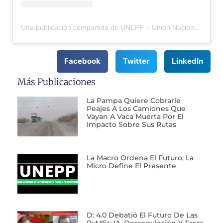
Una publicación compartida de UNEPP – Unión Nacional de Emprendedores, Pymes y Productores (@unepp_ar)
Facebook
Twitter
LinkedIn
Más Publicaciones
La Pampa Quiere Cobrarle
Peajes A Los Camiones Que
Vayan A Vaca Muerta Por El
Impacto Sobre Sus Rutas
La Macro Ordena El Futuro; La
Micro Define El Presente
D: 4.0 Debatió El Futuro De Las
PyMEs: IA, Desregulación Y Tasas